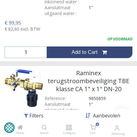
inkomend water
:
Aansluitmaat
1"
uitgaand water
:
€
99,95
€
82,60
excl. BTW
OP VOORRAAD
Add to Cart
Raminex
terugstroombeveiliging TBE
klasse CA 1" x 1" DN-20
Reference:
9850859
Aansluitmaat
1"
inkomend water
:
Filters
Aanbevolen
Aansluitmaat
1"
uitgaand water
:
0
Inclusief
Ja
aftapmogelijkheid
:
Home
Search
Category
Cart
Rekening