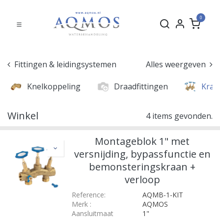
0
Fittingen & leidingsystemen
Alles weergeven
Knelkoppeling
Draadfittingen
Kran
Winkel
4 items gevonden.
Montageblok 1" met
versnijding, bypassfunctie en
bemonsteringskraan +
verloop
Reference:
AQMB-1-KIT
Merk
:
AQMOS
Aansluitmaat
1"