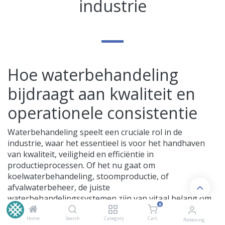
industrie
Hoe waterbehandeling
bijdraagt aan kwaliteit en
operationele consistentie
Waterbehandeling speelt een cruciale rol in de
industrie, waar het essentieel is voor het handhaven
van kwaliteit, veiligheid en efficiëntie in
productieprocessen. Of het nu gaat om
koelwaterbehandeling, stoomproductie, of
afvalwaterbeheer, de juiste
waterbehandelingssystemen zijn van vitaal belang om
0
storingen te voorkomen, de levensduur van
apparatuur te verlengen en te voldoen aan de strenge
Home
Search
Category
Cart
Rekening