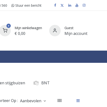
 560
Stuur e​​​​en bericht
0
Mijn winkelwagen
Guest
€
0,00
Mijn account
FAQ
en stijgbuizen
BNT
orteer Op :
Aanbevolen