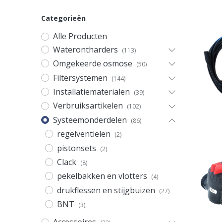
Categorieën
Alle Producten
Waterontharders
(113)
Omgekeerde osmose
(50)
Filtersystemen
(144)
Installatiematerialen
(39)
Verbruiksartikelen
(102)
Systeemonderdelen
(86)
regelventielen
(2)
pistonsets
(2)
Clack
(8)
pekelbakken en vlotters
(4)
drukflessen en stijgbuizen
(27)
BNT
(3)