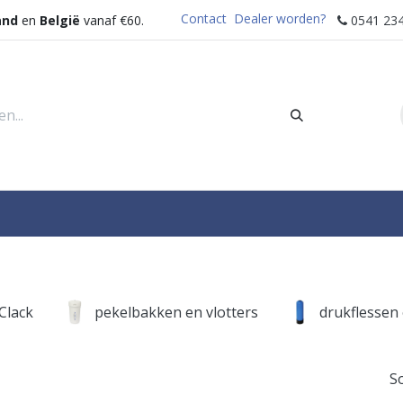
Contact
Dealer worden?
and
en
België
vanaf €60.
0541 234
rders
Sectoren
Waterdispenser
Help
Clack
pekelbakken en vlotters
drukflessen 
S