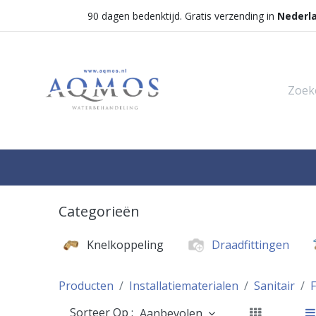
90 dagen bedenktijd. Gratis verzending in
Nederl
Shop
Categorieën
Waterontha
Categorieën
Knelkoppeling
Draadfittingen
Producten
Installatiematerialen
Sanitair
F
Sorteer Op :
Aanbevolen