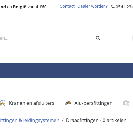
Contact
Dealer worden?
and
en
België
vanaf €60.
0541 234
rders
Sectoren
Waterdispenser
Help
Kranen en afsluiters
Alu-persfittingen
ittingen & leidingsystemen
Draadfittingen
- 0 artikelen