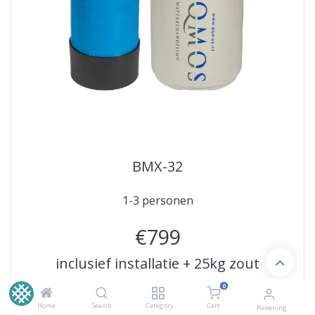
BMX-32
1-3 personen
€799
inclusief installatie + 25kg zout
0
8 liter harsinhoud
Home
Search
Category
Cart
Rekening
capaciteit van 3200 liter bij 7,5 dH