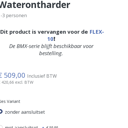
Waterontharder
1-3 personen
❗Dit product is vervangen voor de
FLEX-
10
❗
De BMX-serie blijft beschikbaar voor
bestelling.
€
509,00
Inclusief BTW
€
420,66
excl. BTW
ies Variant
zonder aansluitset
met aansluitset
+
€
50,00