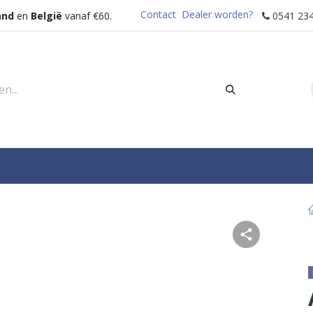
Contact
Dealer worden?
and
en
België
vanaf €60.
0541 234
rders
Sectoren
Waterdispenser
Help