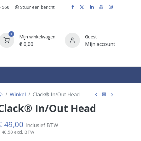
 560
Stuur e​​​​en bericht
0
Mijn winkelwagen
Guest
€
0,00
Mijn account
FAQ
Winkel
Clack® In/Out Head
Clack® In/Out Head
€
49,00
Inclusief BTW
€
40,50
excl. BTW