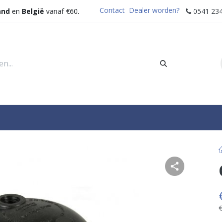
Contact
Dealer worden?
and
en
België
vanaf €60.
0541 234
rders
Sectoren
Waterdispenser
Help