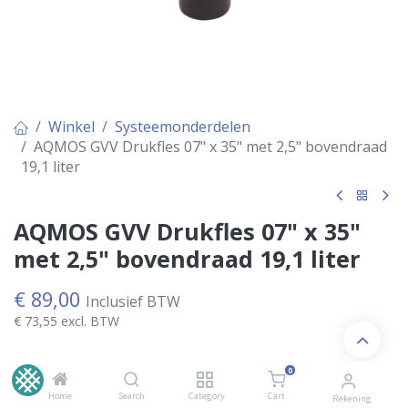
Winkel
Systeemonderdelen
AQMOS GVV Drukfles 07" x 35" met 2,5" bovendraad
19,1 liter
AQMOS GVV Drukfles 07" x 35"
met 2,5" bovendraad 19,1 liter
€
89,00
Inclusief BTW
€
73,55
excl. BTW
0
OP VOORRAAD
Home
Search
Category
Cart
Rekening