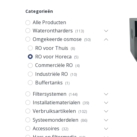
Categorieën
Alle Producten
Waterontharders
(113)
Omgekeerde osmose
(50)
RO voor Thuis
(8)
RO voor Horeca
(5)
Commerciële RO
(4)
Industriële RO
(10)
Buffertanks
(1)
Filtersystemen
(144)
Installatiematerialen
(39)
Verbruiksartikelen
(102)
Systeemonderdelen
(86)
Accessoires
(32)