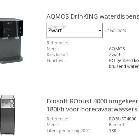
AQMOS DrinKING waterdispen
Uitvoeringen
2
variants
Reference:
Merk
:
AQMOS
Kies kleur
:
Zwart
Functies
:
RO gefilterd k
bruisend water
Ecosoft RObust 4000 omgekee
180l/h voor horecavaatwassers
Reference:
ROBUST4000
Merk
:
Ecosoft
Liters per uur bij 20°C
:
180L