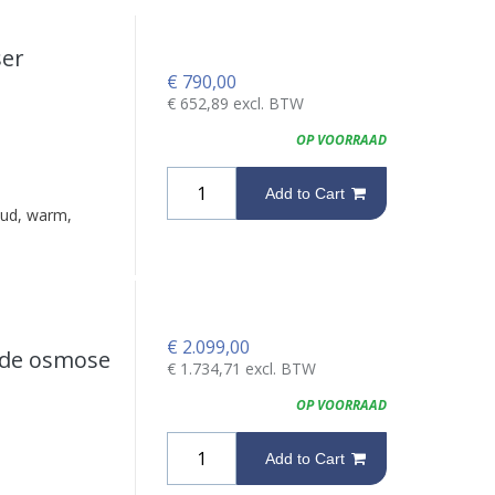
ser
€
790,00
€
652,89
excl. BTW
OP VOORRAAD
Add to Cart
oud, warm,
€
2.099,00
rde osmose
€
1.734,71
excl. BTW
OP VOORRAAD
Add to Cart