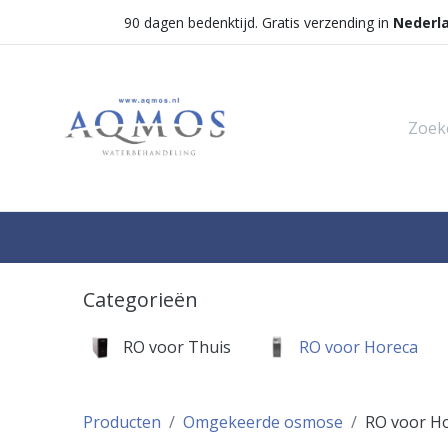
90 dagen bedenktijd. Gratis verzending in
Nederl
Shop
Categorieën
Waterontha
Categorieën
RO voor Thuis
RO voor Horeca
Producten
Omgekeerde osmose
RO voor H