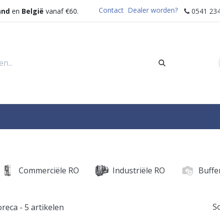
Contact
Dealer worden?
and
en
België
vanaf €60.
0541 234
rders
Sectoren
Waterdispenser
Help
Commerciële RO
Industriële RO
Buffe
S
oreca
- 5 artikelen