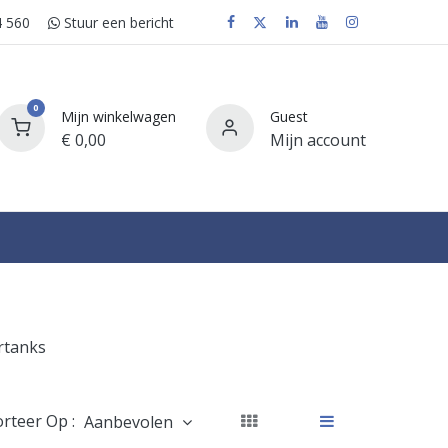
 560
Stuur e​​​​en bericht
0
Mijn winkelwagen
Guest
€
0,00
Mijn account
FAQ
rtanks
orteer Op :
Aanbevolen