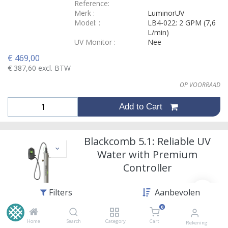
Reference:
Merk
:
LuminorUV
Model:
:
LB4-022: 2 GPM (7,6
L/min)
UV Monitor
:
Nee
€
469,00
€
387,60
excl. BTW
OP VOORRAAD
Add to Cart
Blackcomb 5.1: Reliable UV
Water with Premium
Controller
6
variants
Filters
Aanbevolen
Uitvoeringen
0
Home
Search
Category
Cart
Rekening
Reference: