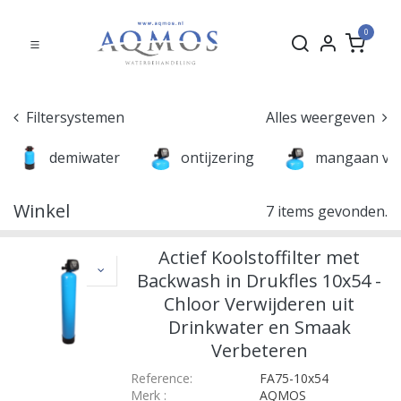
0
Filtersystemen
Alles weergeven
demiwater
ontijzering
mangaan ver
Winkel
7 items gevonden.
Actief Koolstoffilter met
Backwash in Drukfles 10x54 -
Chloor Verwijderen uit
Drinkwater en Smaak
Verbeteren
Reference:
FA75-10x54
Merk
:
AQMOS