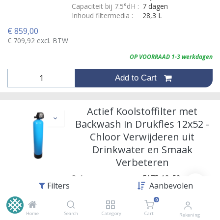
Capaciteit bij 7.5°dH
:
7 dagen
Inhoud filtermedia
:
28,3 L
€
859,00
€
709,92
excl. BTW
OP VOORRAAD 1-3 werkdagen
Add to Cart
Actief Koolstoffilter met
Backwash in Drukfles 12x52 -
Chloor Verwijderen uit
Drinkwater en Smaak
Verbeteren
Reference:
FA75-12x52
Filters
Aanbevolen
Merk
:
AQMOS
Capaciteit bij 7.5°dH
:
7 dagen
0
Inhoud filtermedia
:
42 L
Home
Search
Category
Cart
Rekening