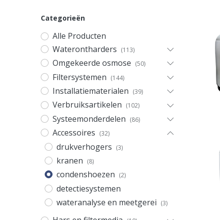
Categorieën
Alle Producten
Waterontharders
(113)
Omgekeerde osmose
(50)
Filtersystemen
(144)
Installatiematerialen
(39)
Verbruiksartikelen
(102)
Systeemonderdelen
(86)
Accessoires
(32)
drukverhogers
(3)
kranen
(8)
condenshoezen
(2)
detectiesystemen
wateranalyse en meetgerei
(3)