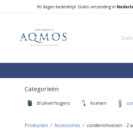
90 dagen bedenktijd. Gratis verzending in
Nederl
Shop
Categorieën
Waterontha
Categorieën
drukverhogers
kranen
co
Producten
Accessoires
condenshoezen
- 2 a