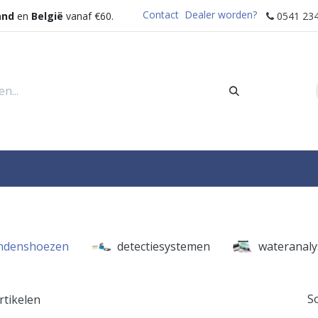
Contact
Dealer worden?
and
en
België
vanaf €60.
0541 234
rders
Sectoren
Waterdispenser
Help
ndenshoezen
detectiesystemen
wateranaly
S
rtikelen