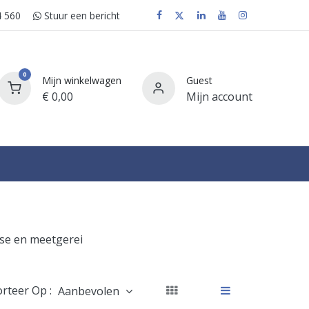
 560
Stuur e​​​​en bericht
0
Mijn winkelwagen
Guest
€
0,00
Mijn account
FAQ
se en meetgerei
orteer Op :
Aanbevolen