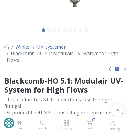
Winkel
UV-systemen
Blackcomb-HO 5.1: Modulair UV-System for High
Flows
Blackcomb-HO 5.1: Modulair UV-
System for High Flows
This product has NPT connections. Use the right
fittings!
Dit product heeft NPT aansluitingen. Gebruik de juiste
koppelingen!
0
Home
Search
Category
Cart
€
1.170,00
Rekening
Inclusief BTW