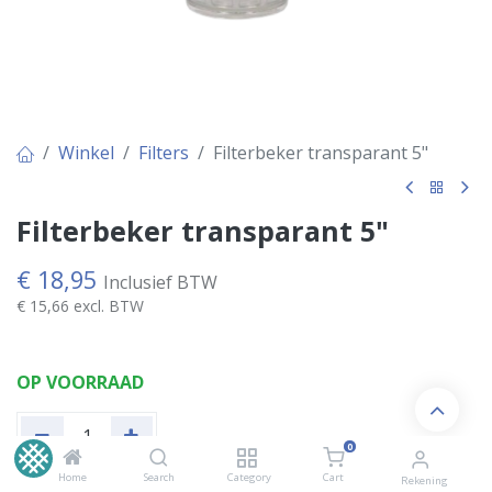
Winkel
Filters
Filterbeker transparant 5"
Filterbeker transparant 5"
€
18,95
Inclusief BTW
€
15,66
excl. BTW
OP VOORRAAD
0
Home
Search
Category
Cart
Rekening
Voeg toe aan winkelwagen