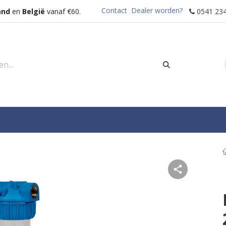
Contact
Dealer worden?
and
en
België
vanaf €60.
0541 234
rders
Sectoren
Waterdispenser
Help