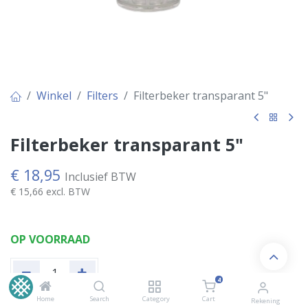
Winkel
Filters
Filterbeker transparant 5"
Filterbeker transparant 5"
€
18,95
Inclusief BTW
€
15,66
excl. BTW
OP VOORRAAD
4
Home
Search
Category
Cart
Rekening
Voeg toe aan winkelwagen