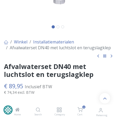
Winkel
Installatiematerialen
Afvalwaterset DN40 met luchtslot en terugslagklep
Afvalwaterset DN40 met
luchtslot en terugslagklep
€
89,95
Inclusief BTW
€
74,34
excl. BTW
0
OP VOORRAAD
Home
Search
Category
Cart
Rekening