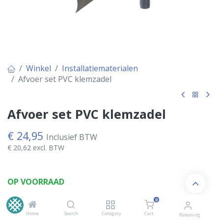
Winkel
Installatiematerialen
Afvoer set PVC klemzadel
Afvoer set PVC klemzadel
€
24,95
Inclusief BTW
€
20,62
excl. BTW
OP VOORRAAD
0
Home
Search
Category
Cart
Rekening