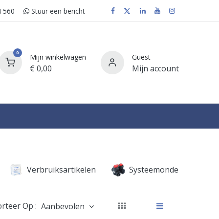
 560
Stuur e​​​​en bericht
0
Mijn winkelwagen
Guest
€
0,00
Mijn account
FAQ
Verbruiksartikelen
Systeemonderdelen
orteer Op :
Aanbevolen