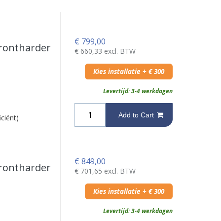
€
799,00
rontharder
€
660,33
excl. BTW
Kies installatie + € 300
Levertijd: 3-4 werkdagen
Add to Cart
iciënt)
€
849,00
rontharder
€
701,65
excl. BTW
Kies installatie + € 300
Levertijd: 3-4 werkdagen