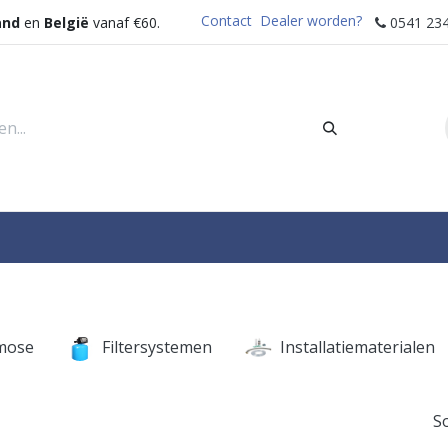
Contact
Dealer worden?
and
en
België
vanaf €60.
0541 234
rders
Sectoren
Waterdispenser
Help
mose
Filtersystemen
Installatiematerialen
S