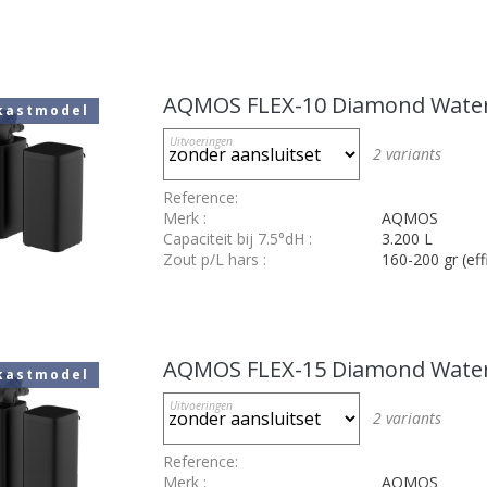
AQMOS FLEX-10 Diamond Wate
kastmodel
Uitvoeringen
2
variants
Reference:
Merk
:
AQMOS
Capaciteit bij 7.5°dH
:
3.200 L
Zout p/L hars
:
160-200 gr (eff
AQMOS FLEX-15 Diamond Wate
kastmodel
Uitvoeringen
2
variants
Reference:
Merk
:
AQMOS