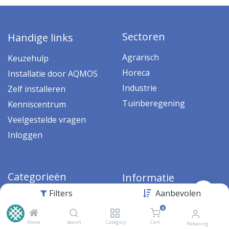
Sectoren
Handige links
Agrarisch
Keuzehulp
Horeca
Installatie door AQMOS
Industrie
Zelf installeren
Tuinberegening
Kenniscentrum
Veelgestelde vragen
Inloggen
Categorieën
Informatie
Filters
Aanbevolen
Waterontharders
Algemene voorwaarden
0
Omgekeerde osmose
Klantenservice
Home
Search
Category
Cart
Rekening
Filtersystemen