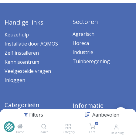
Sectoren
Handige links
Agrarisch
Keuzehulp
Horeca
Installatie door AQMOS
Industrie
Zelf installeren
Tuinberegening
Kenniscentrum
Veelgestelde vragen
Inloggen
Categorieën
Informatie
Filters
Aanbevolen
Waterontharders
Algemene voorwaarden
0
Omgekeerde osmose
Klantenservice
Home
Search
Category
Cart
Rekening
Filtersystemen