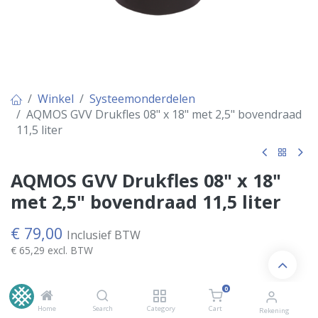
Winkel
Systeemonderdelen
AQMOS GVV Drukfles 08" x 18" met 2,5" bovendraad
11,5 liter
AQMOS GVV Drukfles 08" x 18"
met 2,5" bovendraad 11,5 liter
€
79,00
Inclusief BTW
€
65,29
excl. BTW
0
OP VOORRAAD
Home
Search
Category
Cart
Rekening