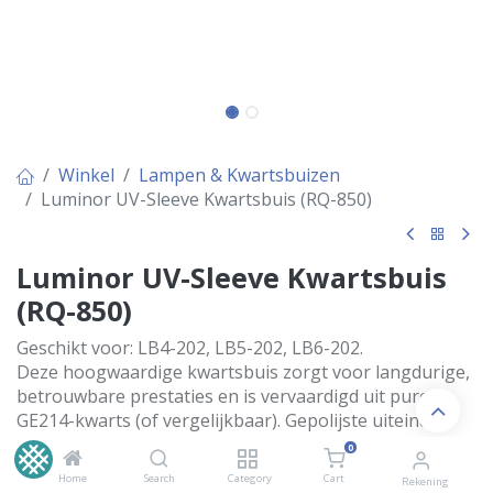
Winkel
Lampen & Kwartsbuizen
Luminor UV-Sleeve Kwartsbuis (RQ-850)
Luminor UV-Sleeve Kwartsbuis
(RQ-850)
Geschikt voor: LB4-202, LB5-202, LB6-202.
Deze hoogwaardige kwartsbuis zorgt voor langdurige,
betrouwbare prestaties en is vervaardigd uit pure
GE214-kwarts (of vergelijkbaar). Gepolijste uiteinden
voorkomen spanningsbreuken. Wordt geleverd met
0
gratis vervangende O-ringen.
Home
Search
Category
Cart
Rekening