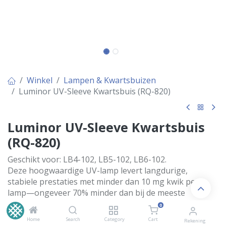
Winkel
Lampen & Kwartsbuizen
Luminor UV-Sleeve Kwartsbuis (RQ-820)
Luminor UV-Sleeve Kwartsbuis
(RQ-820)
Geschikt voor: LB4-102, LB5-102, LB6-102.
Deze hoogwaardige UV-lamp levert langdurige,
stabiele prestaties met minder dan 10 mg kwik per
lamp—ongeveer 70% minder dan bij de meeste
fabrikanten. Gemaakt van hard kwartsglas met
0
gepatenteerde technologie.
Home
Search
Category
Cart
Rekening