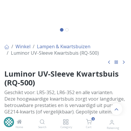
Winkel
Lampen & Kwartsbuizen
Luminor UV-Sleeve Kwartsbuis (RQ-500)
Luminor UV-Sleeve Kwartsbuis
(RQ-500)
Geschikt voor: LR5-352, LR6-352 en alle varianten.
Deze hoogwaardige kwartsbuis zorgt voor langdurige,
betrouwbare prestaties en is vervaardigd uit pure
GE214-kwarts (of vergelijkbaar). Gepolijste uiteinden
voorkomen spanningsbreuken. Wordt geleverd met
0
gratis vervangende O-ringen.
Home
Search
Category
Cart
Rekening