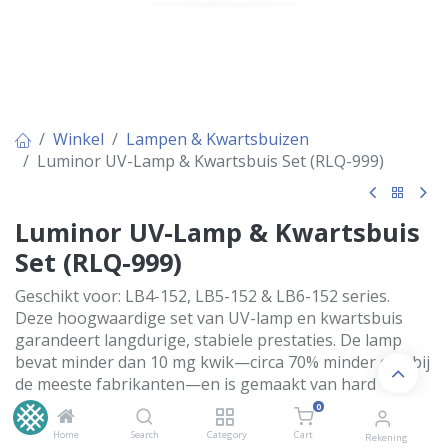
Winkel
Lampen & Kwartsbuizen
Luminor UV-Lamp & Kwartsbuis Set (RLQ-999)
Luminor UV-Lamp & Kwartsbuis
Set (RLQ-999)
Geschikt voor: LB4-152, LB5-152 & LB6-152 series.
Deze hoogwaardige set van UV-lamp en kwartsbuis
garandeert langdurige, stabiele prestaties. De lamp
bevat minder dan 10 mg kwik—circa 70% minder dan bij
de meeste fabrikanten—en is gemaakt van hard
kwartsglas met gepatenteerde technologie. De
0
kwartsbuis, vervaardigd uit pure GE214-kwarts (of
Home
Search
Category
Cart
Rekening