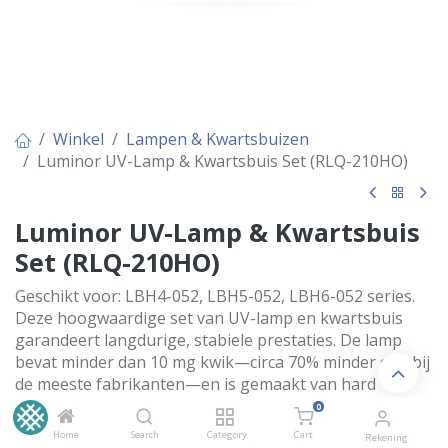
Winkel
Lampen & Kwartsbuizen
Luminor UV-Lamp & Kwartsbuis Set (RLQ-210HO)
Luminor UV-Lamp & Kwartsbuis
Set (RLQ-210HO)
Geschikt voor: LBH4-052, LBH5-052, LBH6-052 series.
Deze hoogwaardige set van UV-lamp en kwartsbuis
garandeert langdurige, stabiele prestaties. De lamp
bevat minder dan 10 mg kwik—circa 70% minder dan bij
de meeste fabrikanten—en is gemaakt van hard
kwartsglas met gepatenteerde technologie. De
0
kwartsbuis, vervaardigd uit pure GE214-kwarts (of
Home
Search
Category
Cart
Rekening