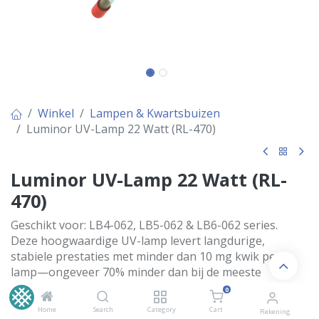
Winkel
Lampen & Kwartsbuizen
Luminor UV-Lamp 22 Watt (RL-470)
Luminor UV-Lamp 22 Watt (RL-
470)
Geschikt voor: LB4-062, LB5-062 & LB6-062 series.
Deze hoogwaardige UV-lamp levert langdurige,
stabiele prestaties met minder dan 10 mg kwik per
lamp—ongeveer 70% minder dan bij de meeste
fabrikanten. Gemaakt van hard kwartsglas met
0
gepatenteerde technologie.
Home
Search
Category
Cart
Rekening