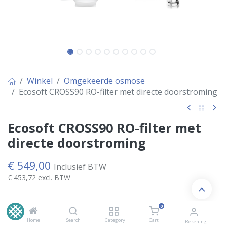
Winkel
Omgekeerde osmose
Ecosoft CROSS90 RO-filter met directe doorstroming
Ecosoft CROSS90 RO-filter met
directe doorstroming
€
549,00
Inclusief BTW
€
453,72
excl. BTW
0
Levertijd 1-5 werkdagen afhankelijk van
Home
Search
Category
Cart
Rekening
beschikbaarheid