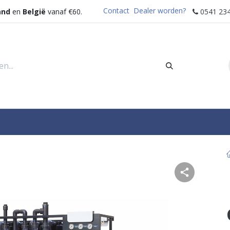
Contact
Dealer worden?
and
en
België
vanaf €60.
0541 234
rders
Sectoren
Waterdispenser
Help