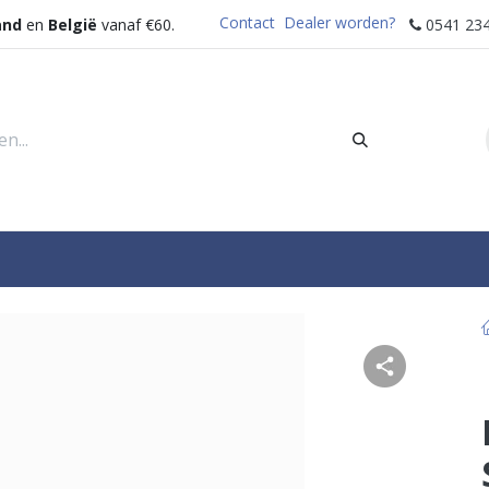
Contact
Dealer worden?
and
en
België
vanaf €60.
0541 234
rders
Sectoren
Waterdispenser
Help