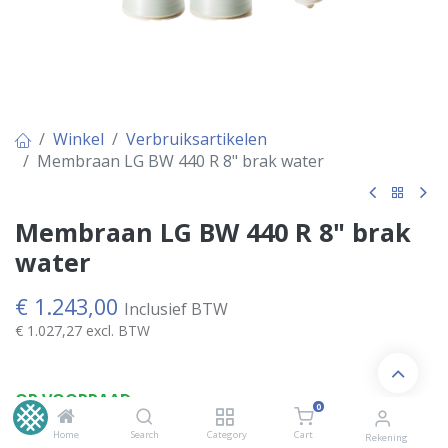
Winkel
Verbruiksartikelen
Membraan LG BW 440 R 8" brak water
Membraan LG BW 440 R 8" brak
water
€
1.243,00
Inclusief BTW
€
1.027,27
excl. BTW
OP VOORRAAD
0
Home
Search
Category
Cart
Rekening