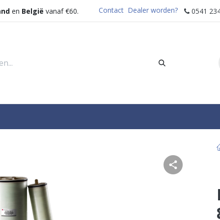
Contact
Dealer worden?
and
en
België
vanaf €60.
0541 234
rders
Sectoren
Waterdispenser
Help