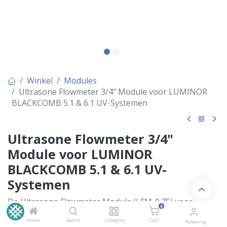
Winkel
Modules
Ultrasone Flowmeter 3/4" Module voor LUMINOR
BLACKCOMB 5.1 & 6.1 UV-Systemen
Ultrasone Flowmeter 3/4"
Module voor LUMINOR
BLACKCOMB 5.1 & 6.1 UV-
Systemen
De Ultrasone Flowmeter Module (LFM-0.75) voor
0
LUMINOR BLACKCOMB 5.1 en 6.1 UV-systemen biedt
Home
Search
Category
Cart
Rekening
nauwkeurige, real-time debietmeting met 3/4" NPT-