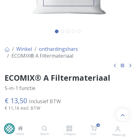
Winkel
onthardingshars
ECOMIX® A Filtermateriaal
ECOMIX® A Filtermateriaal
5-in-1 functie
€
13,50
Inclusief BTW
€
11,16
excl. BTW
0
Aantal Liters:
Home
Search
Category
Cart
Rekening