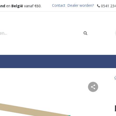
Contact
Dealer worden?
and
en
België
vanaf €60.
0541 234
rders
Sectoren
Waterdispenser
Help