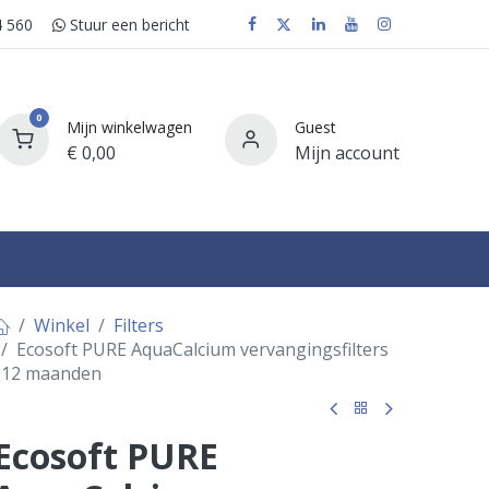
 560
Stuur e​​​​en bericht
0
Mijn winkelwagen
Guest
€
0,00
Mijn account
FAQ
Winkel
Filters
Ecosoft PURE AquaCalcium vervangingsfilters
12 maanden
Ecosoft PURE