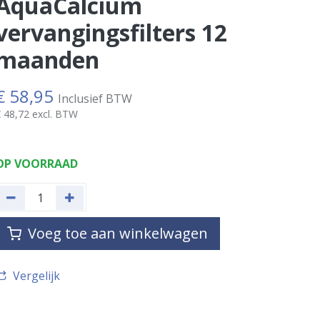
AquaCalcium
vervangingsfilters 12
maanden
€
58,95
Inclusief BTW
€
48,72
excl. BTW
OP VOORRAAD
Voeg toe aan winkelwagen
Vergelijk