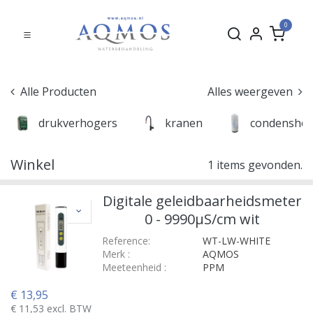
0
Alle Producten
Alles weergeven
drukverhogers
kranen
condensho
Winkel
1 items gevonden.
Digitale geleidbaarheidsmeter
0 - 9990µS/cm wit
Reference:
WT-LW-WHITE
Merk
:
AQMOS
Meeteenheid
:
PPM
€
13,95
€
11,53
excl. BTW