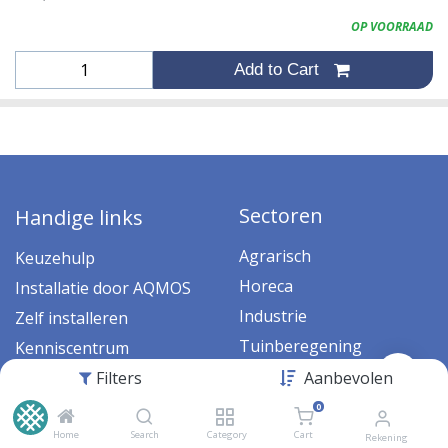
OP VOORRAAD
Add to Cart
Sectoren
Handige links
Agrarisch
Keuzehulp
Horeca
Installatie door AQMOS
Industrie
Zelf installeren
Tuinberegening
Kenniscentrum
Filters
Aanbevolen
Veelgestelde vragen
Inloggen
0
Home
Search
Category
Cart
Rekening