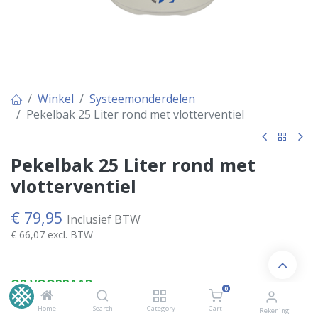
Winkel
Systeemonderdelen
Pekelbak 25 Liter rond met vlotterventiel
Pekelbak 25 Liter rond met
vlotterventiel
€
79,95
Inclusief BTW
€
66,07
excl. BTW
OP VOORRAAD
0
Home
Search
Category
Cart
Rekening