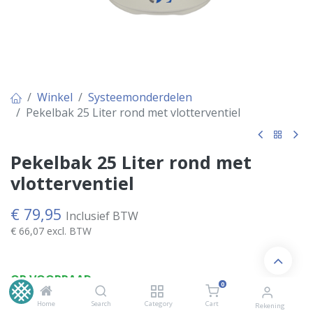
Winkel
Systeemonderdelen
Pekelbak 25 Liter rond met vlotterventiel
Pekelbak 25 Liter rond met
vlotterventiel
€
79,95
Inclusief BTW
€
66,07
excl. BTW
OP VOORRAAD
0
Home
Search
Category
Cart
Rekening