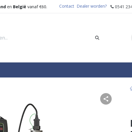
Contact
Dealer worden?
and
en
België
vanaf €60.
0541 234
rders
Sectoren
Waterdispenser
Help