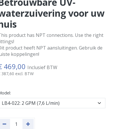
Betrouwbare UV-
waterzuivering voor uw
huis
This product has NPT connections. Use the right
ittings!
Dit product heeft NPT aansluitingen. Gebruik de
juiste koppelingen!
€
469,00
Inclusief BTW
€
387,60
excl. BTW
odel: