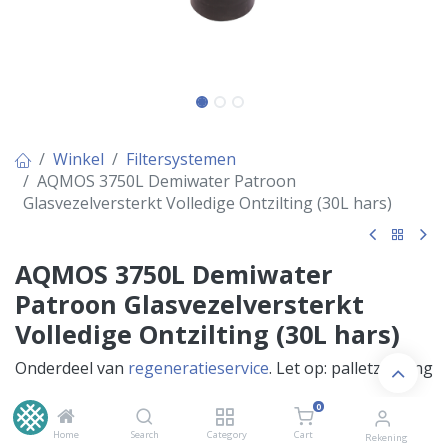
Winkel
Filtersystemen
AQMOS 3750L Demiwater Patroon
Glasvezelversterkt Volledige Ontzilting (30L hars)
AQMOS 3750L Demiwater
Patroon Glasvezelversterkt
Volledige Ontzilting (30L hars)
Onderdeel van
regeneratieservice
. Let op: palletzending
0
€
369,00
Inclusief BTW
Home
Search
Category
Cart
Rekening
€
304,96
excl. BTW