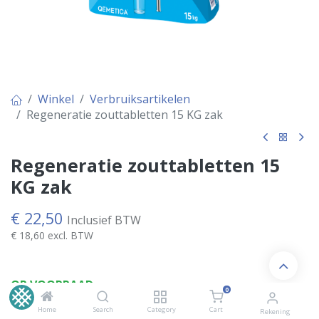
Winkel
Verbruiksartikelen
Regeneratie zouttabletten 15 KG zak
Regeneratie zouttabletten 15
KG zak
€
22,50
Inclusief BTW
€
18,60
excl. BTW
OP VOORRAAD
0
Home
Search
Category
Cart
Rekening