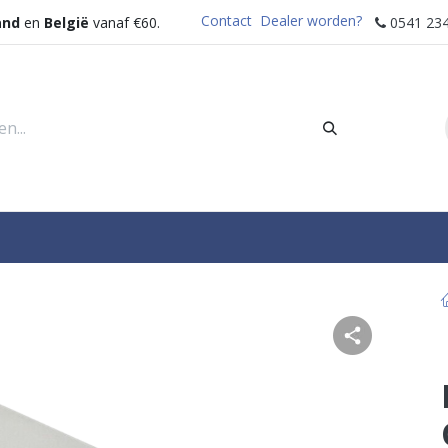
Contact
Dealer worden?
and
en
België
vanaf €60.
0541 234
rders
Sectoren
Waterdispenser
Help