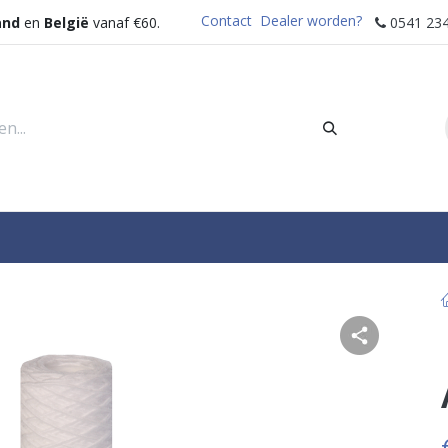
Contact
Dealer worden?
and
en
België
vanaf €60.
0541 234
rders
Sectoren
Waterdispenser
Help