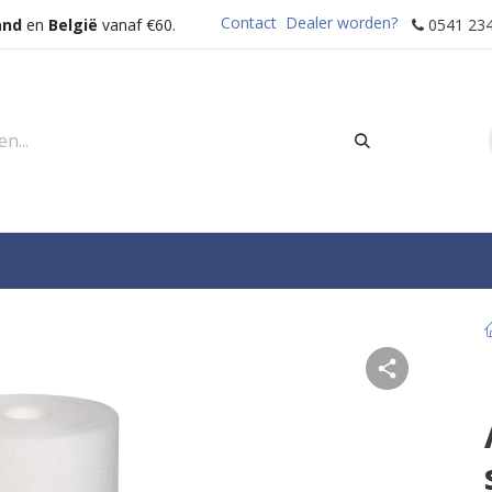
Contact
Dealer worden?
and
en
België
vanaf €60.
0541 234
rders
Sectoren
Waterdispenser
Help