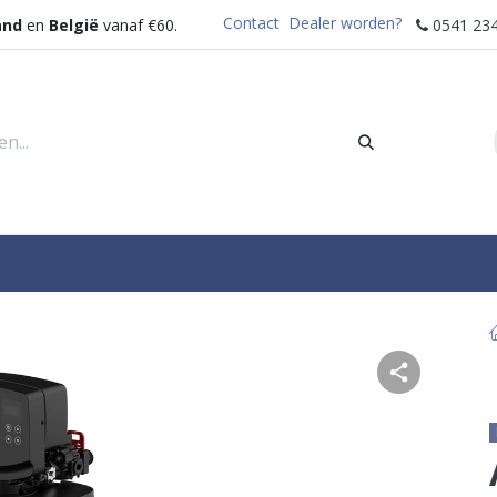
Contact
Dealer worden?
and
en
België
vanaf €60.
0541 234
rders
Sectoren
Waterdispenser
Help