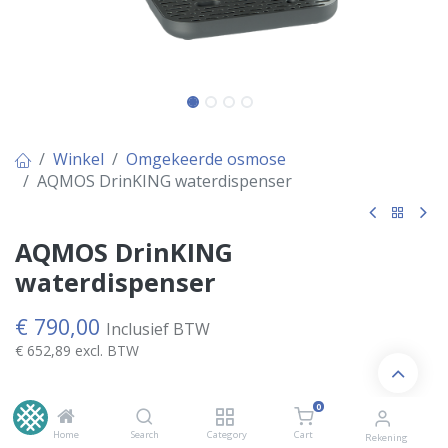
Winkel
Omgekeerde osmose
AQMOS DrinKING waterdispenser
AQMOS DrinKING
waterdispenser
€
790,00
Inclusief BTW
€
652,89
excl. BTW
0
Kies Kleur
Home
Search
Category
Cart
Rekening