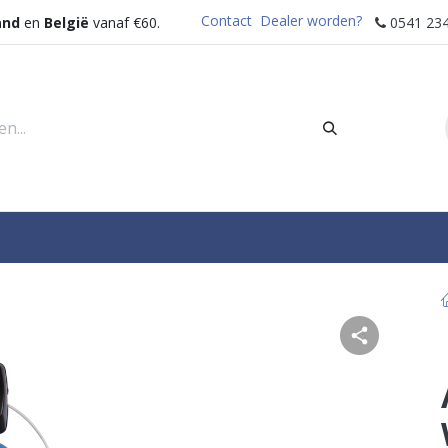
Contact
Dealer worden?
and
en
België
vanaf €60.
0541 234
rders
Sectoren
Waterdispenser
Help