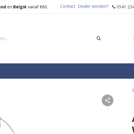
Contact
Dealer worden?
and
en
België
vanaf €60.
0541 234
rders
Sectoren
Waterdispenser
Help