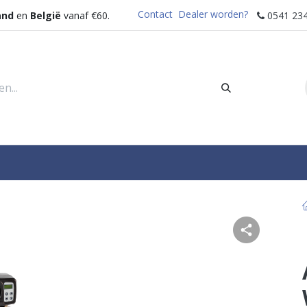
Contact
Dealer worden?
and
en
België
vanaf €60.
0541 234
rders
Sectoren
Waterdispenser
Help